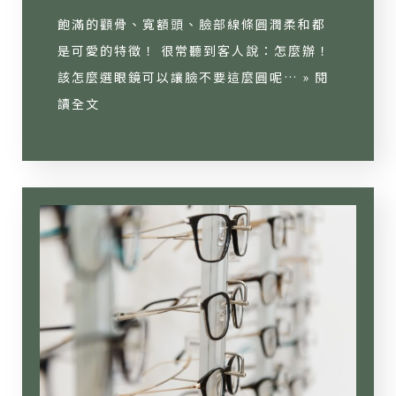
飽滿的顴骨、寬額頭、臉部線條圓潤柔和都
是可愛的特徵！ 很常聽到客人說：怎麼辦！
該怎麼選眼鏡可以讓臉不要這麼圓呢… »
閱
讀全文