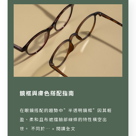
鏡框與膚色搭配指南
在眼鏡搭配的趨勢中”半透明鏡框”因其輕
盈、柔和且布遮擋臉部線條的特性橫空出
世。 不同於… »
閱讀全文