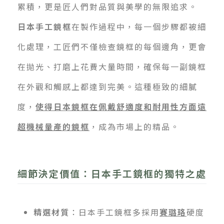
累積，更是匠人們對品質與美學的無限追求。
日本手工鏡框
在製作過程中，每一個步驟都被細
化處理，工匠們不僅檢查鏡框的每個邊角，更會
在拋光、打磨上花費大量時間，確保每一副鏡框
在外觀和觸感上都達到完美。這種極致的細膩
度，
使得日本鏡框在佩戴舒適度和耐用性方面遠
超機械量產的鏡框
，成為市場上的精品。
細節決定價值：日本手工鏡框的獨特之處
精選材質
：日本手工鏡框多採用
賽璐珞
硬度