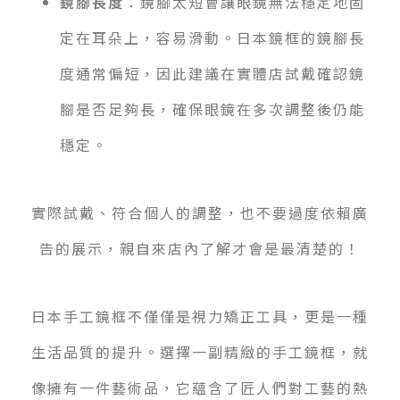
鏡腳長度
：鏡腳太短會讓眼鏡無法穩定地固
定在耳朵上，容易滑動。日本鏡框的鏡腳長
度通常偏短，因此建議在實體店試戴確認鏡
腳是否足夠長，確保眼鏡在多次調整後仍能
穩定。
實際試戴、符合個人的調整，也不要過度依賴廣
告的展示，親自來店內了解才會是最清楚的！
日本手工鏡框不僅僅是視力矯正工具，更是一種
生活品質的提升。選擇一副精緻的手工鏡框，就
像擁有一件藝術品，它蘊含了匠人們對工藝的熱