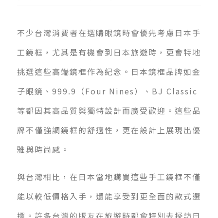
不少台灣消費者在選購眼鏡時會優先考慮日本手
工鏡框，尤其是有機會到日本旅遊時，更會特地
挑選這些高端鏡框作為紀念。日本鏡框品牌如金
子眼鏡、999.9（Four Nines）、BJ Classic
等都因其高品質與獨特設計而廣受歡迎。這些品
牌不僅強調鏡框的舒適性，更在設計上展現出優
雅與時尚感。
與台灣相比，在日本當地購買這些手工鏡框不僅
能以較低價格入手，還能享受到更全面的款式選
擇。許多台灣的版友在旅遊時都會特別去探訪日