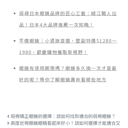
探尋日本眼鏡品牌的匠心工藝：鯖江職人出
品！日本4大品牌推薦一次知曉！
平價眼鏡｜小資族首選，整副特價$1280～
1980，歡慶購物獲取新視野！
眼鏡有使用期限嗎？眼鏡多久換一次才是最
好的呢？帶你了解眼鏡壽命看哪些地方
弱視矯正眼鏡的選擇：該如何找到適合的弱視眼鏡？
高度近視眼鏡眼睛看起來好小！該如何選擇才能適合又