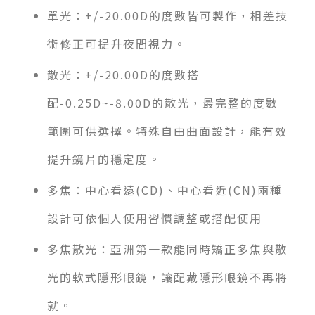
單光：+/-20.00D的度數皆可製作，相差技
術修正可提升夜間視力。
散光：+/-20.00D的度數搭
配-0.25D~-8.00D的散光，最完整的度數
範圍可供選擇。特殊自由曲面設計，能有效
提升鏡片的穩定度。
多焦：中心看遠(CD)、中心看近(CN)兩種
設計可依個人使用習慣調整或搭配使用
多焦散光：亞洲第一款能同時矯正多焦與散
光的軟式隱形眼鏡，讓配戴隱形眼鏡不再將
就。